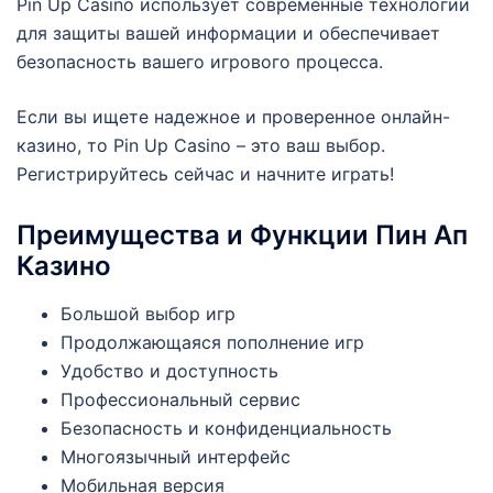
Pin Up Casino использует современные технологии
для защиты вашей информации и обеспечивает
безопасность вашего игрового процесса.
Если вы ищете надежное и проверенное онлайн-
казино, то Pin Up Casino – это ваш выбор.
Регистрируйтесь сейчас и начните играть!
Преимущества и Функции Пин Ап
Казино
Большой выбор игр
Продолжающаяся пополнение игр
Удобство и доступность
Профессиональный сервис
Безопасность и конфиденциальность
Многоязычный интерфейс
Мобильная версия