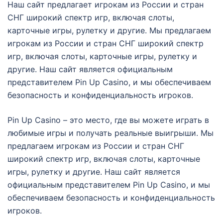
Наш сайт предлагает игрокам из России и стран
СНГ широкий спектр игр, включая слоты,
карточные игры, рулетку и другие. Мы предлагаем
игрокам из России и стран СНГ широкий спектр
игр, включая слоты, карточные игры, рулетку и
другие. Наш сайт является официальным
представителем Pin Up Casino, и мы обеспечиваем
безопасность и конфиденциальность игроков.
Pin Up Casino – это место, где вы можете играть в
любимые игры и получать реальные выигрыши. Мы
предлагаем игрокам из России и стран СНГ
широкий спектр игр, включая слоты, карточные
игры, рулетку и другие. Наш сайт является
официальным представителем Pin Up Casino, и мы
обеспечиваем безопасность и конфиденциальность
игроков.