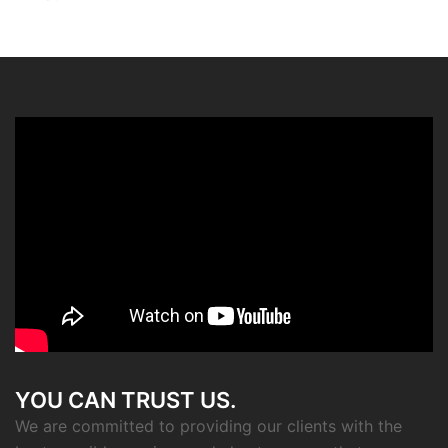
YOU CAN TRUST US.
We are committed to providing our clients with the