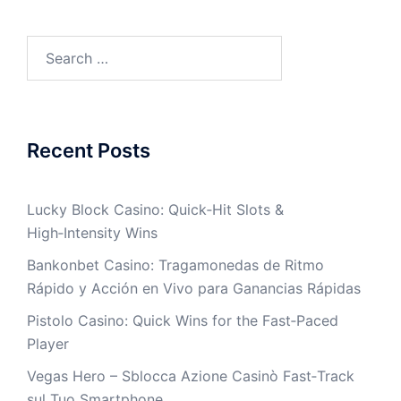
Search
for:
Recent Posts
Lucky Block Casino: Quick‑Hit Slots &
High‑Intensity Wins
Bankonbet Casino: Tragamonedas de Ritmo
Rápido y Acción en Vivo para Ganancias Rápidas
Pistolo Casino: Quick Wins for the Fast‑Paced
Player
Vegas Hero – Sblocca Azione Casinò Fast‑Track
sul Tuo Smartphone