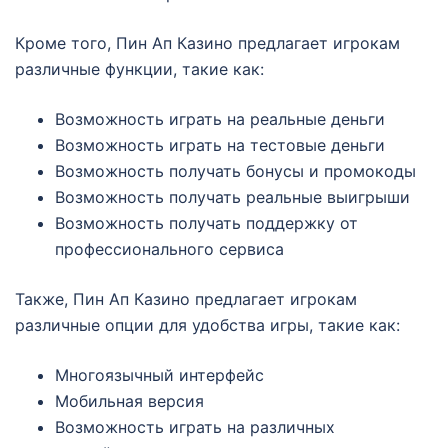
Кроме того, Пин Ап Казино предлагает игрокам
различные функции, такие как:
Возможность играть на реальные деньги
Возможность играть на тестовые деньги
Возможность получать бонусы и промокоды
Возможность получать реальные выигрыши
Возможность получать поддержку от
профессионального сервиса
Также, Пин Ап Казино предлагает игрокам
различные опции для удобства игры, такие как:
Многоязычный интерфейс
Мобильная версия
Возможность играть на различных