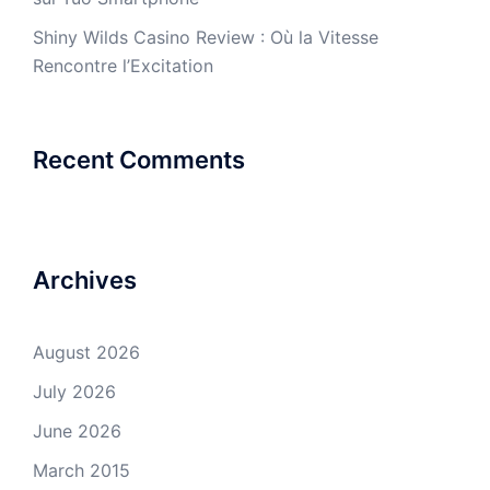
Shiny Wilds Casino Review : Où la Vitesse
Rencontre l’Excitation
Recent Comments
Archives
August 2026
July 2026
June 2026
March 2015