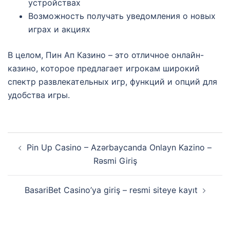
устройствах
Возможность получать уведомления о новых
играх и акциях
В целом, Пин Ап Казино – это отличное онлайн-
казино, которое предлагает игрокам широкий
спектр развлекательных игр, функций и опций для
удобства игры.
Post
Pin Up Casino – Azərbaycanda Onlayn Kazino –
navigation
Rəsmi Giriş
BasariBet Casino’ya giriş – resmi siteye kayıt