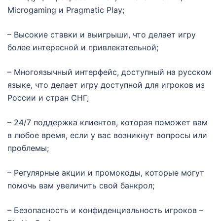
Microgaming и Pragmatic Play;
– Высокие ставки и выигрыши, что делает игру
более интересной и привлекательной;
– Многоязычный интерфейс, доступный на русском
языке, что делает игру доступной для игроков из
России и стран СНГ;
– 24/7 поддержка клиентов, которая поможет вам
в любое время, если у вас возникнут вопросы или
проблемы;
– Регулярные акции и промокоды, которые могут
помочь вам увеличить свой банкрол;
– Безопасность и конфиденциальность игроков –