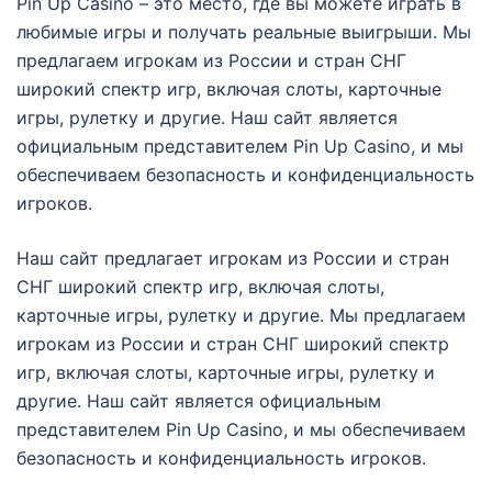
Pin Up Casino – это место, где вы можете играть в
любимые игры и получать реальные выигрыши. Мы
предлагаем игрокам из России и стран СНГ
широкий спектр игр, включая слоты, карточные
игры, рулетку и другие. Наш сайт является
официальным представителем Pin Up Casino, и мы
обеспечиваем безопасность и конфиденциальность
игроков.
Наш сайт предлагает игрокам из России и стран
СНГ широкий спектр игр, включая слоты,
карточные игры, рулетку и другие. Мы предлагаем
игрокам из России и стран СНГ широкий спектр
игр, включая слоты, карточные игры, рулетку и
другие. Наш сайт является официальным
представителем Pin Up Casino, и мы обеспечиваем
безопасность и конфиденциальность игроков.